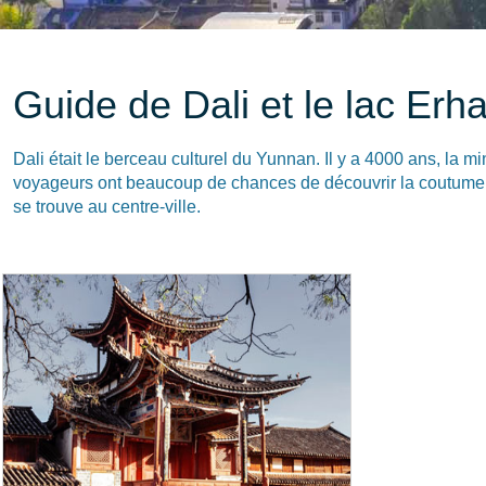
Guide de Dali et le lac Erha
Dali était le berceau culturel du Yunnan. Il y a 4000 ans, la mi
voyageurs ont beaucoup de chances de découvrir la coutume, le
se trouve au centre-ville.