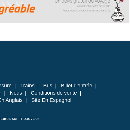
esure
|
Trains
|
Bus
|
Billet d'entrée
|
r
|
Nous
|
Conditions de vente
|
En Anglais
|
Site En Espagnol
ires sur Tripadvisor