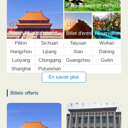
Billet de base de recherche 
10
46
17
$
$
$
Billet d'entrée de la Grande 
Réservation de 
Réservation de billet d'entrée de cité interdite
Pékin
Sichuan
Taiyuan
Wuhan
Hangzhou
Lijiang
Xian
Datong
Luoyang
Chongqing
Guangzhou
Guilin
Shanghai
Putuoshan
En savoir plus
Billets offerts