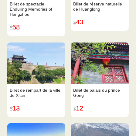
Billet de spectacle
Billet de réserve naturelle
Enduring Memories of
de Huanglong
Hangzhou
43
$
58
$
Billet de rempart de la ville
Billet de palais du prince
de Xi'an
Gong
13
12
$
$