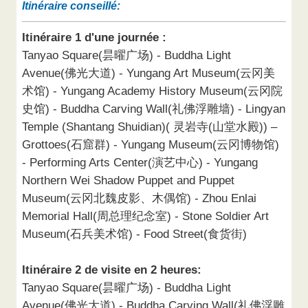
Itinéraire conseillé:
Itinéraire 1 d'une journée :
Tanyao Square(昙曜广场) - Buddha Light
Avenue(佛光大道) - Yungang Art Museum(云冈美
术馆) - Yungang Academy History Museum(云冈院
史馆) - Buddha Carving Wall(礼佛浮雕墙) - Lingyan
Temple (Shantang Shuidian)( 灵岩寺(山堂水殿)) –
Grottoes(石窟群) - Yungang Museum(云冈博物馆)
- Performing Arts Center(演艺中心) - Yungang
Northern Wei Shadow Puppet and Puppet
Museum(云冈北魏皮影、木偶馆) - Zhou Enlai
Memorial Hall(周总理纪念室) - Stone Soldier Art
Museum(石兵美术馆) - Food Street(食货街)
Itinéraire 2 de visite en 2 heures:
Tanyao Square(昙曜广场) - Buddha Light
Avenue(佛光大道) - Buddha Carving Wall(礼佛浮雕