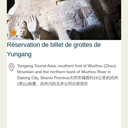
Réservation de billet de grottes de
Yungang
Yungang Tourist Area, southern foot of Wuzhou (Zhou)
Mountain and the northern bank of Wuzhou River in
Datong City, Shanxi Province大同市城西约16公里的武州
(周)山南麓、武州川的北岸云冈石窟景区