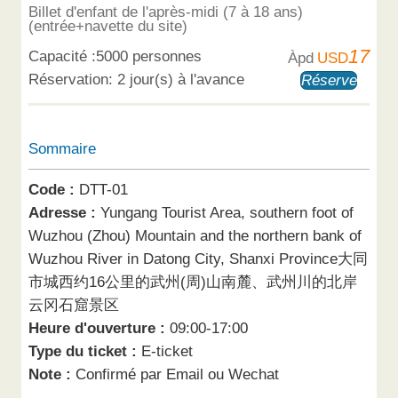
Billet d'enfant de l'après-midi (7 à 18 ans)
(entrée+navette du site)
17
Capacité :5000 personnes
Àpd
USD
Réservation: 2 jour(s) à l'avance
Réserver
Sommaire
Code :
DTT-01
Adresse :
Yungang Tourist Area, southern foot of
Wuzhou (Zhou) Mountain and the northern bank of
Wuzhou River in Datong City, Shanxi Province大同
市城西约16公里的武州(周)山南麓、武州川的北岸
云冈石窟景区
Heure d'ouverture :
09:00-17:00
Type du ticket :
E-ticket
Note :
Confirmé par Email ou Wechat