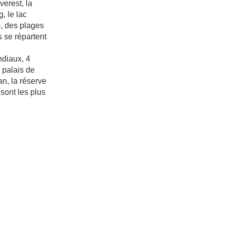
verest, la
, le lac
), des plages
s se répartent
ndiaux, 4
 palais de
an, la réserve
sont les plus