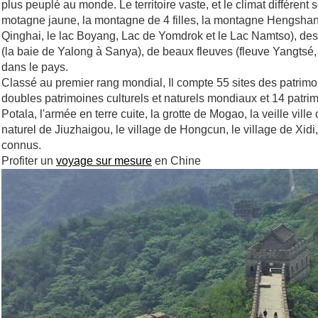
plus peuplé au monde. Le territoire vaste, et le climat différen
motagne jaune, la montagne de 4 filles, la montagne Hengshan et
Qinghai, le lac Boyang, Lac de Yomdrok et le Lac Namtso), des r
(la baie de Yalong à Sanya), de beaux fleuves (fleuve Yangtsé, le
dans le pays.
Classé au premier rang mondial, Il compte 55 sites des patrim
doubles patrimoines culturels et naturels mondiaux et 14 patrimo
Potala, l'armée en terre cuite, la grotte de Mogao, la veille vill
naturel de Jiuzhaigou, le village de Hongcun, le village de Xid
connus.
Profiter un
voyage sur mesure
en Chine