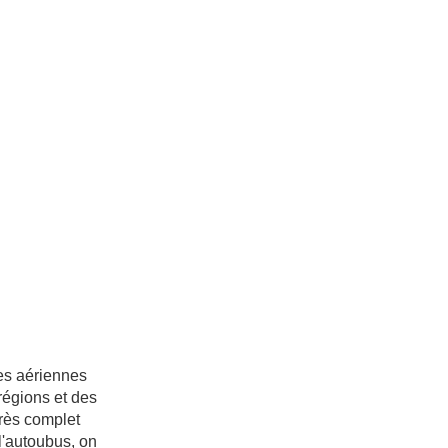
nes aériennes
régions et des
très complet
l'autoubus, on