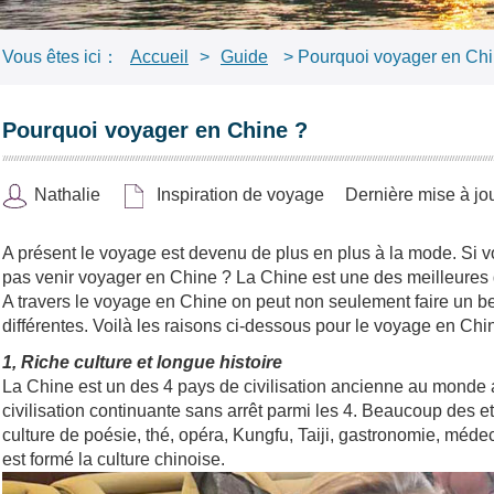
Vous êtes ici：
Accueil
>
Guide
> Pourquoi voyager en Chi
Pourquoi voyager en Chine ?
Nathalie
Inspiration de voyage
Dernière mise à j
A présent le voyage est devenu de plus en plus à la mode. Si vo
pas venir voyager en Chine ? La Chine est une des meilleures
A travers le voyage en Chine on peut non seulement faire un be
différentes. Voilà les raisons ci-dessous pour le voyage en Chi
1, Riche culture et longue histoire
La Chine est un des 4 pays de civilisation ancienne au monde a
civilisation continuante sans arrêt parmi les 4. Beaucoup des et
culture de poésie, thé, opéra, Kungfu, Taiji, gastronomie, médeci
est formé la culture chinoise.