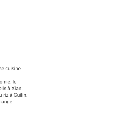
se cuisine
omie, le
lis à Xian,
 riz à Guilin,
 manger