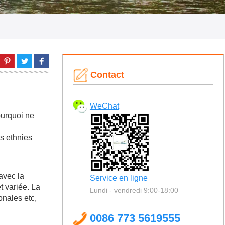
Contact
WeChat
ourquoi ne
es ethnies
avec la
Service en ligne
t variée. La
Lundi - vendredi 9:00-18:00
onales etc,
0086 773 5619555