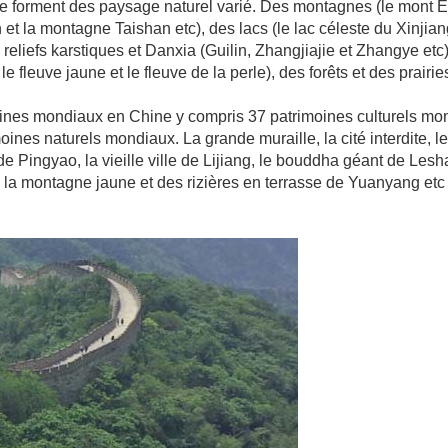
t se forment des paysage naturel varié. Des montagnes (le mont E
 la montagne Taishan etc), des lacs (le lac céleste du Xinjiang
eliefs karstiques et Danxia (Guilin, Zhangjiajie et Zhangye etc
 fleuve jaune et le fleuve de la perle), des forêts et des prairie
oines mondiaux en Chine y compris 37 patrimoines culturels mo
ines naturels mondiaux. La grande muraille, la cité interdite, le
e de Pingyao, la vieille ville de Lijiang, le bouddha géant de Lesh
i, la montagne jaune et des rizières en terrasse de Yuanyang etc 