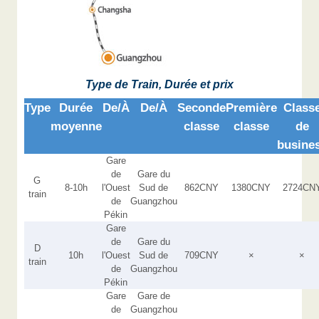
Type de Train, Durée et prix
Type
Durée
De/À
De/À
Seconde
Première
Class
moyenne
classe
classe
de
busine
Gare
de
Gare du
G
8-10h
l'Ouest
Sud de
862CNY
1380CNY
2724CN
train
de
Guangzhou
Pékin
Gare
de
Gare du
D
10h
l'Ouest
Sud de
709CNY
×
×
train
de
Guangzhou
Pékin
Gare
Gare de
de
Guangzhou