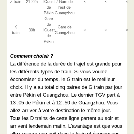
Z train
21-22h
l'Ouest
/ Gare de
×
×
×
de
l'est de
Pékin
Guangzhou
Gare
de
K
Gare de
30h
l'Ouest
×
×
×
train
Guangzhou
de
Pékin
Comment choisir ?
La différence de la durée de trajet est grande pour
les différents types de train. Si vous voulez
économiser du temps, le G train est le meilleur
choix. Il y a au total cinq paires de G train par jour
entre Pékin et Guangzhou. Le dernier TGV part à
13 :05 de Pékin et à 12 :50 de Guangzhou. Vous
allez arriver à votre destination le même jour.
Tous les D trains de cette ligne partent au soir et
arrivent lendemain matin. L'avantage est que vous
allez passer une nuit dans le train et économiser