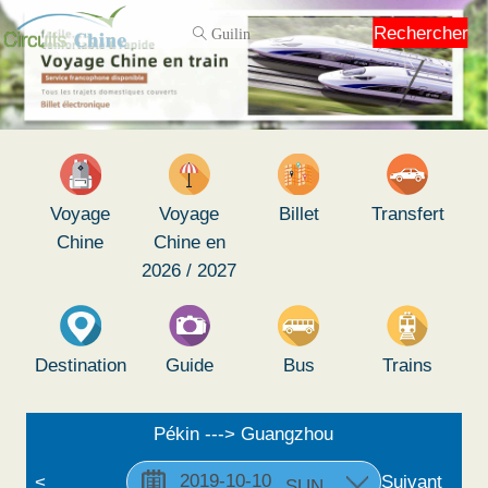
Rechercher
Voyage
Voyage
Billet
Transfert
Chine
Chine en
2026 / 2027
Destination
Guide
Bus
Trains
Pékin ---> Guangzhou
<
Suivant
SUN