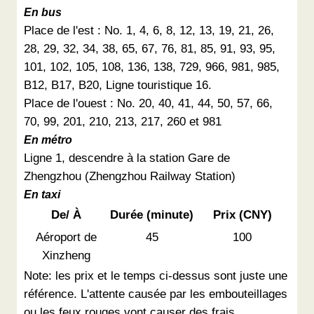
En bus
Place de l'est : No. 1, 4, 6, 8, 12, 13, 19, 21, 26,
28, 29, 32, 34, 38, 65, 67, 76, 81, 85, 91, 93, 95,
101, 102, 105, 108, 136, 138, 729, 966, 981, 985,
B12, B17, B20, Ligne touristique 16.
Place de l'ouest : No. 20, 40, 41, 44, 50, 57, 66,
70, 99, 201, 210, 213, 217, 260 et 981
En métro
Ligne 1, descendre à la station Gare de
Zhengzhou (Zhengzhou Railway Station)
En taxi
De/ À
Durée (minute)
Prix (CNY)
Aéroport de
45
100
Xinzheng
Note: les prix et le temps ci-dessus sont juste une
référence. L'attente causée par les embouteillages
ou les feux rouges vont causer des frais