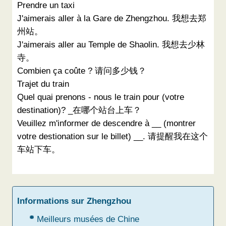
Prendre un taxi
J'aimerais aller à la Gare de Zhengzhou. 我想去郑
州站。
J'aimerais aller au Temple de Shaolin. 我想去少林
寺。
Combien ça coûte ? 请问多少钱？
Trajet du train
Quel quai prenons - nous le train pour (votre
destination)? _在哪个站台上车？
Veuillez m'informer de descendre à __ (montrer
votre destionation sur le billet) __. 请提醒我在这个
车站下车。
Informations sur Zhengzhou
Meilleurs musées de Chine