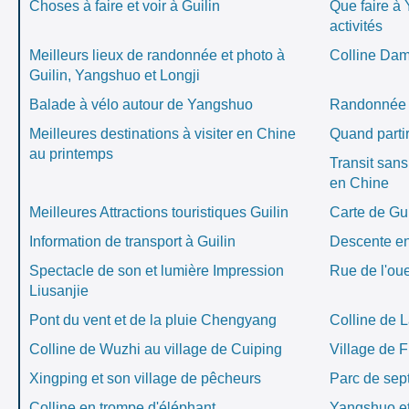
Choses à faire et voir à Guilin
Que faire à
activités
Meilleurs lieux de randonnée et photo à
Colline Da
Guilin, Yangshuo et Longji
Balade à vélo autour de Yangshuo
Randonnée / 
Meilleures destinations à visiter en Chine
Quand parti
au printemps
Transit sans
en Chine
Meilleures Attractions touristiques Guilin
Carte de Gui
Information de transport à Guilin
Descente en
Spectacle de son et lumière Impression
Rue de l'ou
Liusanjie
Pont du vent et de la pluie Chengyang
Colline de 
Colline de Wuzhi au village de Cuiping
Village de 
Xingping et son village de pêcheurs
Parc de sept
Colline en trompe d'éléphant
Yangshuo et