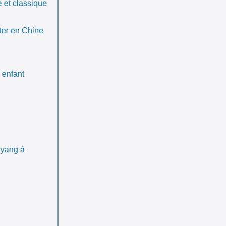
e et classique
iter en Chine
 enfant
gyang à