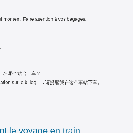
qui montent. Faire attention à vos bagages.
站。
tion)? ___在哪个站台上车？
destionation sur le billet) __. 请提醒我在这个车站下车。
t le voyage en train