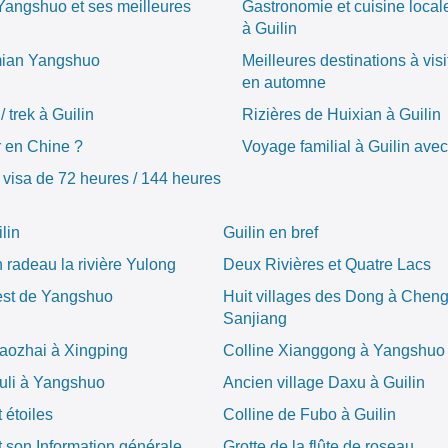
 Yangshuo et ses meilleures
Gastronomie et cuisine local
à Guilin
mian Yangshuo
Meilleures destinations à vis
en automne
trek à Guilin
Rizières de Huixian à Guilin
r en Chine ?
Voyage familial à Guilin avec
 visa de 72 heures / 144 heures
lin
Guilin en bref
 radeau la rivière Yulong
Deux Rivières et Quatre Lacs
est de Yangshuo
Huit villages des Dong à Chen
Sanjiang
Laozhai à Xingping
Colline Xianggong à Yangshuo
Fuli à Yangshuo
Ancien village Daxu à Guilin
 étoiles
Colline de Fubo à Guilin
 son Information générale
Grotte de la flûte de roseau