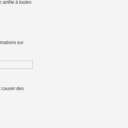
 arrête à toutes
ormations sur
t causer des
u