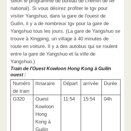
selon le programme de bureau de chemin de fer
national). Si vous désirez profiter le tgv pour
visiter Yangshuo, dans la gare de l'ouest de
Guilin, il y a de nombreux tgv pour la gare de
Yangshuo tous les jours. (La gare de Yangshuo se
trouve à Xingping, un village à 40 minutes de
route en voiture. Il y a des autobus qui se roulent
entre la gare de Yangshuo et la ville de
Yangshuo.)
Train de l'Ouest Kowloon Hong Kong à Guilin
ouest :
Numéro
Itinaraire
Départ
arrivée
Durée
de train
G320
Ouest
11:54
15:54
04h
Kowloon
Hong
Kong à
Guilin