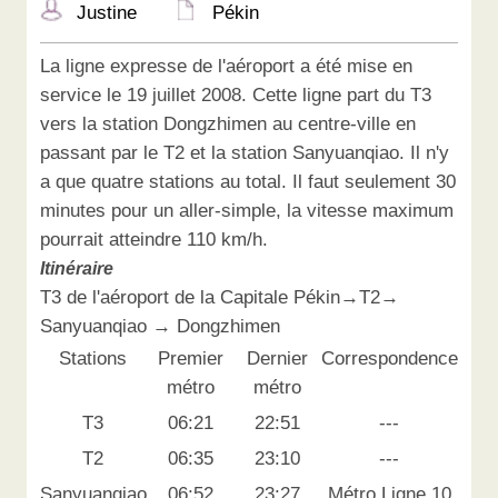
Justine
Pékin
La ligne expresse de l'aéroport a été mise en
service le 19 juillet 2008. Cette ligne part du T3
vers la station Dongzhimen au centre-ville en
passant par le T2 et la station Sanyuanqiao. Il n'y
a que quatre stations au total. Il faut seulement 30
minutes pour un aller-simple, la vitesse maximum
pourrait atteindre 110 km/h.
Itinéraire
T3 de l'aéroport de la Capitale Pékin→T2→
Sanyuanqiao → Dongzhimen
Stations
Premier
Dernier
Correspondence
métro
métro
T3
06:21
22:51
---
T2
06:35
23:10
---
Sanyuanqiao
06:52
23:27
Métro Ligne 10