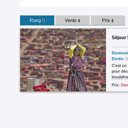
Rang
Vente
Prix
Séjour
Destinat
Durée:
5
C'est un 
pour déco
bouddhis
peu de t
Prix:
Dem