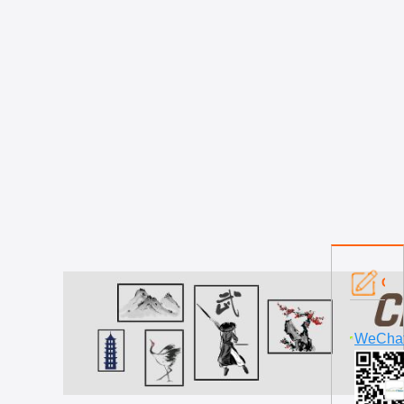
Con
WeCha