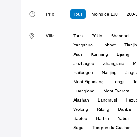
Prix
Tous
Moins de 100
200-
Ville
Tous
Pékin
Shanghai
Yangshuo
Hohhot
Tianjin
Xian
Kunming
Lijiang
Jiuzhaigou
Zhangjiajie
M
Hailuogou
Nanjing
Jingd
Mont Siguniang
Longji
T
Huanglong
Mont Everest
Alashan
Langmusi
Hezu
Wolong
Rilong
Danba
Baotou
Harbin
Yabuli
Saga
Tongren du Guizhou