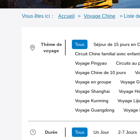
Vous êtes ici：
Accueil
>
Voyage Chine
> Liste de
Thème de
Tous
Séjour de 15 jours en 
voyage
Circuit Chine familial avec enfant
Voyage Pingyao
Circuits au 
Voyage Chine de 10 jours
Vo
Voyage en groupe
Voyage Gu
Voyage Shanghai
Voyage H
Voyage Kunming
Voyage Lij
Voyage Guangdong
Voyage 
Durée
Tous
Un Jour
2-7 Jours