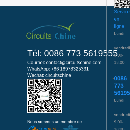
Service
en
ligne
Lundi
-
vendredi
Tél: 0086 773 5619555
9:00-
18:00
Courriel: contact@circuitschine.com
WhatsApp: +86 18978325331
Wechat: circuitschine
0086
773
56195
Lundi
-
vendredi
Nous sommes un membre de
9:00-
18:00