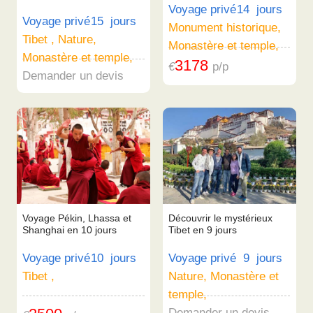
Voyage privé
14 jours
Voyage privé
15 jours
Monument historique,
Tibet , Nature,
Monastère et temple,
Monastère et temple,
3178
€
p/p
Demander un devis
Voyage Pékin, Lhassa et
Découvrir le mystérieux
Shanghai en 10 jours
Tibet en 9 jours
Voyage privé
10 jours
Voyage privé
9 jours
Tibet ,
Nature, Monastère et
temple,
Demander un devis