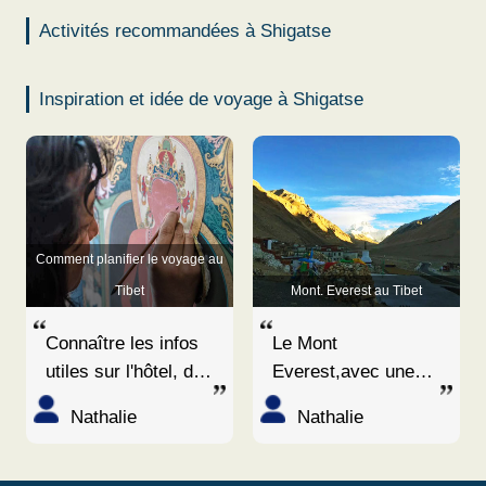
Activités recommandées à Shigatse
Inspiration et idée de voyage à Shigatse
Comment planifier le voyage au
Tibet
Mont. Everest au Tibet
Connaître les infos
Le Mont
utiles sur l'hôtel, des
Everest,avec une
sites touristique, le
hauteur de 8844,43
Nathalie
Nathalie
climat et le transport
m est identifié
du Tibet pour
comme le plus haut
planifer un voyage
sommet du monde.