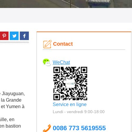
Contact
WeChat
e Jiayuguan,
e la Grande
Service en ligne
st et Yumen à
Lundi - vendredi 9:00-18:00
lle, en
ien bastion
0086 773 5619555