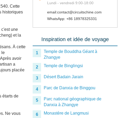
Lundi - vendredi 9:00-18:00
1540. Cette
s historiques
email:contact@circuitschine.com
WhatsApp: +86 18978325331
, c'est une
cheng) et la
Inspiration et idée de voyage
tisans. À cette
Temple de Bouddha Géant à
 le
1
Zhangye
 Après avoir
artisan a
Temple de Binglingsi
2
oujours placée
Désert Badain Jarain
3
Parc de Danxia de Binggou
4
 étarts de
Parc national géographique de
5
Danxia à Zhangye
Monastère de Langmusi
es. Ne vous
6