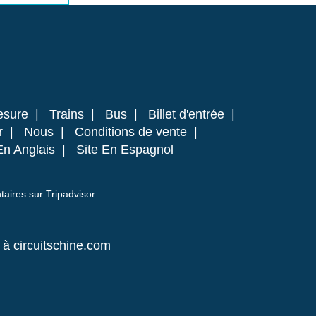
esure
|
Trains
|
Bus
|
Billet d'entrée
|
r
|
Nous
|
Conditions de vente
|
En Anglais
|
Site En Espagnol
ires sur Tripadvisor
à circuitschine.com