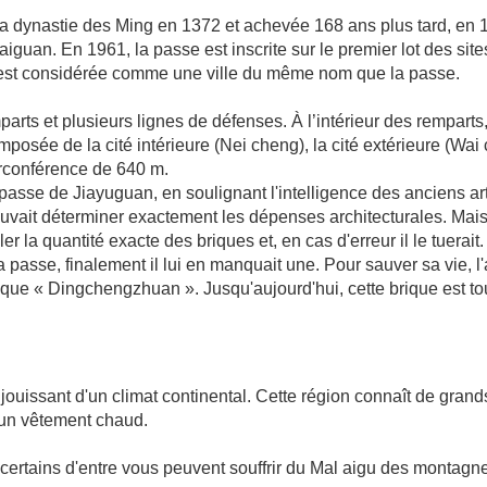
a dynastie des Ming en 1372 et achevée 168 ans plus tard, en 
guan. En 1961, la passe est inscrite sur le premier lot des site
lle est considérée comme une ville du même nom que la passe.
emparts et plusieurs lignes de défenses. À l’intérieur des remparts
composée de la cité intérieure (Nei cheng), la cité extérieure (Wai 
irconférence de 640 m.
a passe de Jiayuguan, en soulignant l'intelligence des anciens ar
l pouvait déterminer exactement les dépenses architecturales. Mais
 la quantité exacte des briques et, en cas d'erreur il le tuerait.
e la passe, finalement il lui en manquait une. Pour sauver sa vie, l'
brique « Dingchengzhuan ». Jusqu'aujourd'hui, cette brique est t
ouissant d'un climat continental. Cette région connaît de grands
er un vêtement chaud.
 certains d'entre vous peuvent souffrir du Mal aigu des montagn