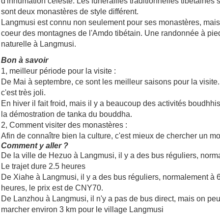
d'inhumation célèste. Les funérailles traditionnelles tibétaines 
sont deux monastères de style différent.
Langmusi est connu non seulement pour ses monastères, mais a
coeur des montagnes de l'Amdo tibétain. Une randonnée à pied
naturelle à Langmusi.
Bon à savoir
1, meilleur période pour la visite :
De Mai à septembre, ce sont les meilleur saisons pour la visite. E
c'est très joli.
En hiver il fait froid, mais il y a beaucoup des activités boudh
la démostration de tanka du bouddha.
2, Comment visiter des monastères :
Afin de connaître bien la culture, c'est mieux de chercher un 
Comment y aller ?
De la ville de Hezuo à Langmusi, il y a des bus réguliers, nor
Le trajet dure 2.5 heures
De Xiahe à Langmusi, il y a des bus réguliers, normalement à 6
heures, le prix est de CNY70.
De Lanzhou à Langmusi, il n'y a pas de bus direct, mais on pe
marcher environ 3 km pour le village Langmusi