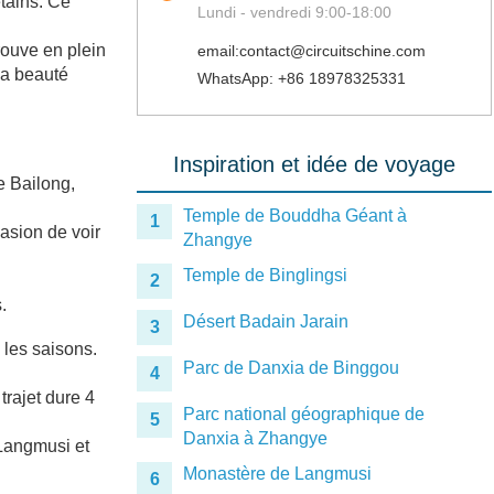
étains. Ce
Lundi - vendredi 9:00-18:00
ouve en plein
email:contact@circuitschine.com
la beauté
WhatsApp: +86 18978325331
Inspiration et idée de voyage
re Bailong,
Temple de Bouddha Géant à
1
casion de voir
Zhangye
Temple de Binglingsi
2
.
Désert Badain Jarain
3
 les saisons.
Parc de Danxia de Binggou
4
trajet dure 4
Parc national géographique de
5
Danxia à Zhangye
 Langmusi et
Monastère de Langmusi
6