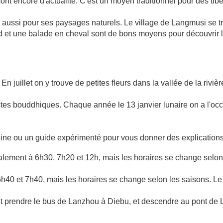
sont encore d'actualité. C'est un moyen traditionnel pour des tib
ussi pour ses paysages naturels. Le village de Langmusi se tr
 et une balade en cheval sont de bons moyens pour découvrir 
n juillet on y trouve de petites fleurs dans la vallée de la riviè
histes bouddhiques. Chaque année le 13 janvier lunaire on a l'oc
moine ou un guide expérimenté pour vous donner des explications
malement à 6h30, 7h20 et 12h, mais les horaires se change selon
h40 et 7h40, mais les horaires se change selon les saisons. Le 
ut prendre le bus de Lanzhou à Diebu, et descendre au pont de