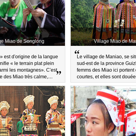
age Miao de Songlong
Village Miao de Ma
 est d'origine de la langue
Le village de Maniao, se si
ifie « le terrain plat plein
sud-est de la province Guiz
parmi les montagnes». C'est
femms des Miao ici portent
age des Miao très calme,
courtes, et elles sont douée
 les montagnes et les
danse et la musique.