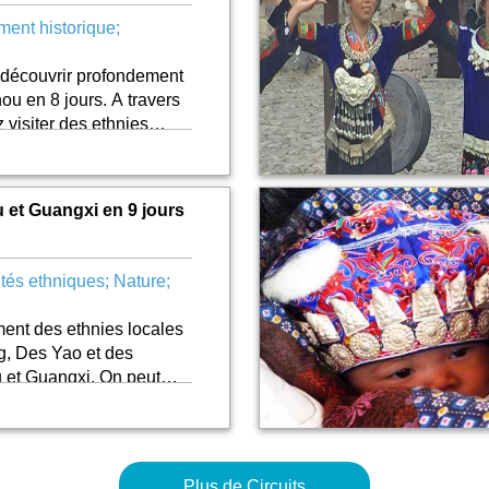
ent historique;
r découvrir profondement
ou en 8 jours. A travers
 visiter des ethnies
ages typiques et des
 et Guangxi en 9 jours
tés ethniques; Nature;
ent des ethnies locales
g, Des Yao et des
 et Guangxi. On peut
des ethnies locales, mais
on des minorités
ysages naturels.
Plus de Circuits