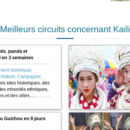
Kaili
Meilleurs circuits concernant Kaili
és, panda et
l en 3 semaines
ent historique;
; Nature; Campagne;
es sites historiques, des
des minorités ethniques,
s et des villes
ce circuit ça vous
 un peu partour de
u Guizhou en 8 jours