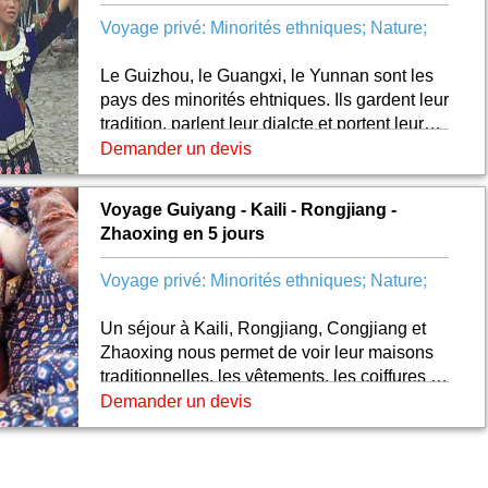
Voyage privé: Minorités ethniques; Nature;
Le Guizhou, le Guangxi, le Yunnan sont les
pays des minorités ehtniques. Ils gardent leur
tradition, parlent leur dialcte et portent leurs
vêtements traditionnels. A travers ce circuit
Demander un devis
découvrir leur vie authentique et connaître
leur culture.
Voyage Guiyang - Kaili - Rongjiang -
Zhaoxing en 5 jours
Voyage privé: Minorités ethniques; Nature;
Un séjour à Kaili, Rongjiang, Congjiang et
Zhaoxing nous permet de voir leur maisons
traditionnelles, les vêtements, les coiffures et
leur artisanat en argent etc
Demander un devis