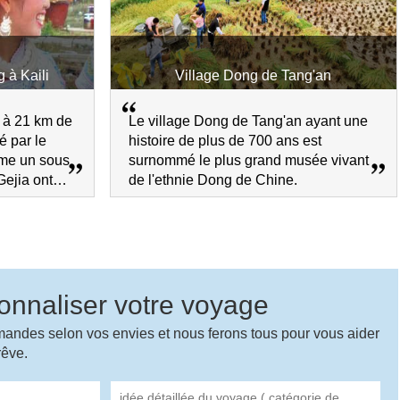
 à Kaili
Village Dong de Tang'an
, à 21 km de
Le village Dong de Tang'an ayant une
é par le
histoire de plus de 700 ans est
me un sous
surnommé le plus grand musée vivant
Gejia ont
de l'ethnie Dong de Chine.
urs
 miao.
onnaliser votre voyage
mandes selon vos envies et nous ferons tous pour vous aider
rêve.