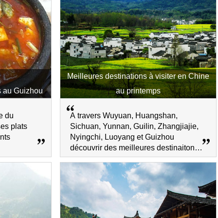
Meilleures destinations à visiter en Chine
ls au Guizhou
au printemps
ne du
A travers Wuyuan, Huangshan,
ses plats
Sichuan, Yunnan, Guilin, Zhangjiajie,
ants
Nyingchi, Luoyang et Guizhou
découvrir des meilleures destinaitons
de Chine au printemps.