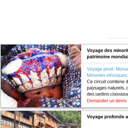
Voyage des minorit
patrimoine mondia
Voyage privé: Monum
Minorités ethniques
Ce circuit combine d
paysages naturels, 
des jardins classique
modernes. A travers 
Demander un devis
permet de connaître
Chine.
Voyage profonde a