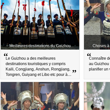
Meilleures destinations du Guizhou
Choses à 
Le Guizhou a des meilleures
Connaître de
destinations touristiques y compris
au Guizhou 
Kaili, Congjiang, Anshun, Rongjiang,
planifier u
Tongren, Guiyang et Libo etc pour à
découvrir de beaux paysages et la
culture des ethnies .