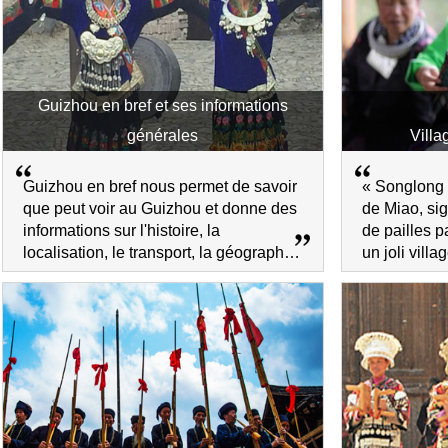
Guizhou en bref et ses informations
générales
Vill
Guizhou en bref nous permet de savoir
« Songlong »
que peut voir au Guizhou et donne des
de Miao, sign
informations sur l'histoire, la
de pailles 
localisation, le transport, la géographie,
un joli vill
l'économie et le caractéristique du
entouré par
Guizhou.
arbres.