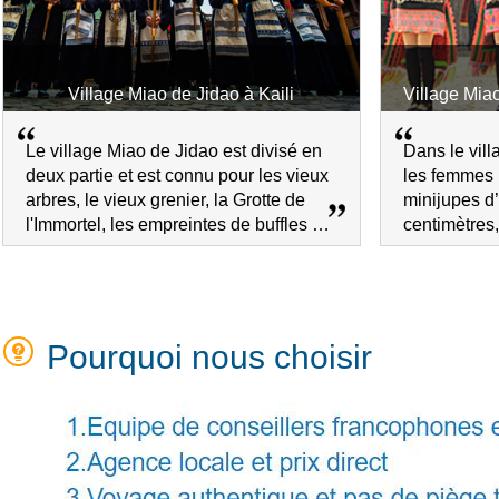
Village Miao de Jidao à Kaili
Village Mia
Le village Miao de Jidao est divisé en
Dans le vil
deux partie et est connu pour les vieux
les femmes 
arbres, le vieux grenier, la Grotte de
minijupes d
l'Immortel, les empreintes de buffles et
centimètres
chevaux et des maisons traditonnelles.
traditionnell
typique sur 
Pourquoi nous choisir