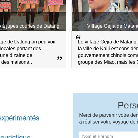
o à jupes courtes de Datang
Village Gejia de Matang
lage de Datong on peu voir
Le village Gejia de Matang
locales portant des
la ville de Kaili est considér
’une dizaine de
gouvernement chinois com
, des maisons
groupe des Miao, mais les 
es en bois et leur grenier
leur langue, leur totem et le
l'eau.
traditions différents que les
Pers
Merci de parvenir votre de
à réaliser votre voyage de 