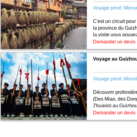
Voyage privé: Monum
C'est un circuit pou
la province du Guizh
la visite vous pouvez
différentes, des vill
Demander un devis
paysages naturels.
Voyage au Guizhou
Voyage privé: Minori
Découvrir profondém
(Des Miao, des Don
Zhuang) au Guizhou
voir non seulement 
Demander un devis
aussi des constructi
ethniques et des pa