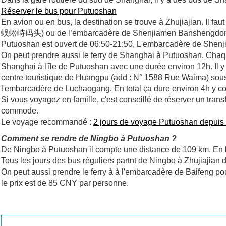
Réserver le bus pour Putuoshan
En avion ou en bus, la destination se trouve à Zhujiajian. Il
蜈蚣峙码头) ou de l’embarcadère de Shenjiamen Banshengdo
Putuoshan est ouvert de 06:50-21:50, L'embarcadère de Shen
On peut prendre aussi le ferry de Shanghai à Putuoshan. Chaqu
Shanghai à l'île de Putuoshan avec une durée environ 12h. Il y 
centre touristique de Huangpu (add : N° 1588 Rue Waima) sous l
l'embarcadère de Luchaogang. En total ça dure environ 4h y com
Si vous voyagez en famille, c'est conseillé de réserver un trans
commode.
Le voyage recommandé :
2 jours de voyage Putuoshan depuis
Comment se rendre de Ningbo à Putuoshan ?
De Ningbo à Putuoshan il compte une distance de 109 km. En bu
Tous les jours des bus réguliers partnt de Ningbo à Zhujiajian d
On peut aussi prendre le ferry à à l'embarcadère de Baifeng po
le prix est de 85 CNY par personne.