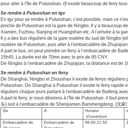
pour aller à l'île de Putuoshan. (Il exsite beaucoup de ferry to
Se rendre à Putuoshan en tgv
En tgv pour se rendre à Putuoshan, c'est possible, mais ce n'es
proche de Putuoshan est la gare de Ningbo. Il y a beaucoup d
Xiamen, Fuzhou, Nanjing et Huangshan etc. A l'arrivée à la gar
Il y a des bus réguliers de la gare routière du sud de Ningbo (e
routière de Putuoshan, puis aller à l'embarcadère de Zhujiajia
A part le bus, on peut prendre un ferry à l’embarcadère de Baife
15h45. La durée est de 70mn avec le prix de 85 CNY.
De Ningbo à l'embarcadère de Zhujiajian, la distrance est de 106
Se rendre à Putuoshan en ferry
De Shanghai, Ningbo et Zhoushan il exsite de ferrys réguliers po
Putuoshan. De Shanghai à Putuoshan il exsite le ferry rapide e
réguliers chaque jours partant à l'embarcadère de Baifeng avec
A part le ferry, si nous désirons à l'île de Putuoshan, il fa
头) soit à l'embarcadère de Shenjiamen Banshengdong (沈家门
De
A
Horaire
d'ouverture
Embarcadère de
Embarcadère de
06:50-21:50