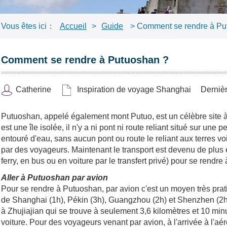
Vous êtes ici：
Accueil
>
Guide
> Comment se rendre à Pu
Comment se rendre à Putuoshan ?
Catherine
Inspiration de voyage Shanghai
Derniè
Putuoshan, appelé également mont Putuo, est un célèbre site à l
est une île isolée, il n'y a ni pont ni route reliant situé sur une
entouré d'eau, sans aucun pont ou route le reliant aux terres vo
par des voyageurs. Maintenant le transport est devenu de plus en
ferry, en bus ou en voiture par le transfert privé) pour se rendr
Aller à Putuoshan par avion
Pour se rendre à Putuoshan, par avion c'est un moyen très prat
de Shanghai (1h), Pékin (3h), Guangzhou (2h) et Shenzhen (2h).
à Zhujiajian qui se trouve à seulement 3,6 kilomètres et 
voiture. Pour des voyageurs venant par avion, à l'arrivée à l'aé