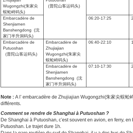
Zhujiajian
Putuoshan
Wugongzhi(朱家尖
(普陀山客运码头)
蜈蚣峙码头)
Embarcadère de
06:20-17:25
Shenjiamen
Banshengdong (沈
家门半升洞码头)
Embarcadère de
Embarcadère de
06:40-22:10
Putuoshan
Zhujiajian
(普陀山客运码头)
Wugongzhi(朱家尖
蜈蚣峙码头)
Embarcadère de
07:10-17:30
Shenjiamen
Banshengdong (沈
家门半升洞码头)
Note :
A l' embarcadère de Zhujiajian Wugongzhi(朱家尖蜈蚣峙码头), il
différents.
Comment se rendre de Shanghai à Putuoshan ?
De Shanghai à Putuoshan, c'est souvent en avion, en ferry, en b
Putuoshan. Le trajet dure 1h.
Dans la gare routière du sud de Shanghai, il y a des bus de Sh