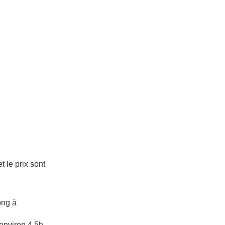
 le prix sont
ong à
environ 4.5h.