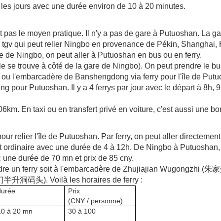
us les jours avec une durée environ de 10 à 20 minutes.
t pas le moyen pratique. Il n'y a pas de gare à Putuoshan. La ga
e tgv qui peut relier Ningbo en provenance de Pékin, Shanghai
e de Ningbo, on peut aller à Putuoshan en bus ou en ferry.
lle se trouve à côté de la gare de Ningbo). On peut prendre le bu
n ou l'embarcadère de Banshengdong via ferry pour l'île de Put
ng pour Putuoshan. Il y a 4 ferrys par jour avec le départ à 8h, 
km. En taxi ou en transfert privé en voiture, c'est aussi une bo
ur relier l'île de Putuoshan. Par ferry, on peut aller directemen
t ordinaire avec une durée de 4 à 12h. De Ningbo à Putuoshan, il
 une durée de 70 mn et prix de 85 cny.
ut prendre un ferry soit à l'embarcadère de Zhujiajian Wugongz
半升洞码头). Voilà les horaires de ferry :
durée
Prix
(CNY / personne)
10 à 20 mn
30 à 100