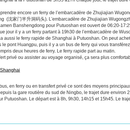
 faut prendre encore un ferry de l’embarcadère de Zhujiajian Wu
ng (沈家门半升洞码头). L'embarcadère de Zhujiajian Wugongzh
jiamen Banshengdong pour Putuoshan est ouvert de 06:20-17:2
e jour il y a un ferry partant à 19h30 de l'embarcadère de Wu
a aussi le ferry rapide de Shanghai à Putuoshan. On peut achete
e pont Huangpu, puis il y a un bus de ferry qui vous transférez
pris deux heures de ferry. Le ferry rapide part au matin.
fert privé ou assister au voyage organisé, ça sera plus comfortab
 Shanghai
s, en ferry ou en transfert privé ce sont des moyens principau
epuis la gare routière du sud de Ningbo, le trajet dure environ 2
ur Putuoshan. Le départ est à 8h, 9h30, 14h15 et 15h45. Le tra