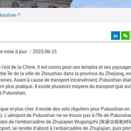
tuoshan ?
re mise à jour ：2023-06-15
'est de la Chine. Il est connu pour ses temples et ses paysages 
 petite île de la ville de Zhoushan dans la province du Zhejiang, en
isines. Avant à cause de transport inconvénient, Putuoshan était
 plus pratique. Il exsite plusieurs moyens du transport (par avi
e à Putuoshan.
ique et plus cher. Il exsite des vols réguliers pour Putuoshan e
 L'aéroport de Putuoshan ne se trouve pas à l'île de Putuoshan,
10 minutes de l'embarcadère de Zhujiajian Wugongzhi (朱家尖蜈蚣
roport, se rendre d'abord à l'enbarcadère de Zhujiajian, puis pre