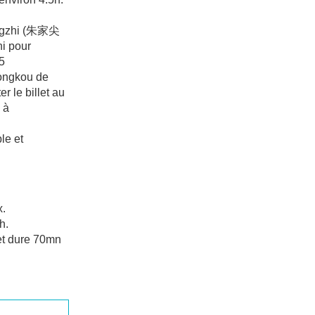
gongzhi (朱家尖
i pour
5
songkou de
r le billet au
 à
le et
x.
h.
jet dure 70mn