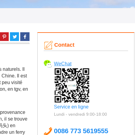
Contact
WeChat
naturels. Il
 Chine. Il est
 peu visité
on, en tgv, en
Service en ligne
n provenance
Lundi - vendredi 9:00-18:00
 il se trouve
峙码头) en
0086 773 5619555
ndre un ferry