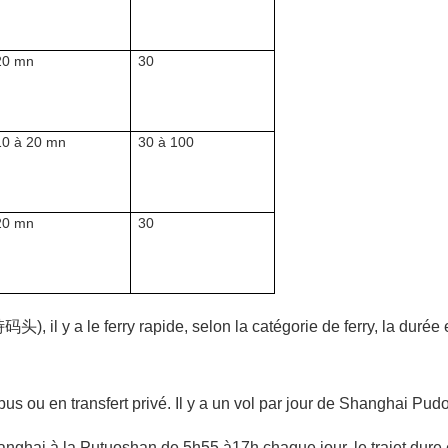
20 mn
30
10 à 20 mn
30 à 100
20 mn
30
 y a le ferry rapide, selon la catégorie de ferry, la durée et
us ou en transfert privé. Il y a un vol par jour de Shanghai Pud
anghai à la Putuoshan de 5h55 à17h chaque jour, le trajet dure 