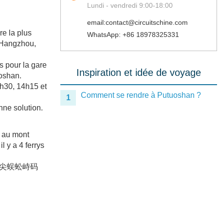
Lundi - vendredi 9:00-18:00
email:contact@circuitschine.com
re la plus
WhatsApp: +86 18978325331
, Hangzhou,
s pour la gare
Inspiration et idée de voyage
uoshan.
9h30, 14h15 et
Comment se rendre à Putuoshan ?
1
nne solution.
t au mont
 y a 4 ferrys
hi (朱家尖蜈蚣峙码