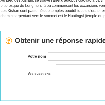
Au pied des Xishan, se trouve l'arrêt d'autobus Gaoyao à partir
pittoresque de Longmen, là où commencent les excursions ve
Les Xishan sont parsemés de temples bouddhiques, d'oratoires ta
chemin serpentant vers le sommet est le Huatingsi (temple du 
Obtenir une réponse rapid
Votre nom
Vos questions