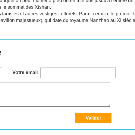
 duquel on peut monter à pied ou en minibus jusqu'à l'entrée de
rs le sommet des Xishan.
oïstes et autres vestiges culturels. Parmi ceux-ci, le premier 
pavillon majestueux), qui date du royaume Nanzhao au Ⅺ siècle
e
Votre email