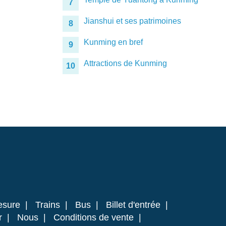
7
Jianshui et ses patrimoines
8
Kunming en bref
9
Attractions de Kunming
10
esure
|
Trains
|
Bus
|
Billet d'entrée
|
r
|
Nous
|
Conditions de vente
|