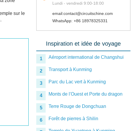
 la zone
Lundi - vendredi 9:00-18:00
temple sur le
email:contact@circuitschine.com
.
WhatsApp: +86 18978325331
Inspiration et idée de voyage
Aéroport international de Changshui
1
Transport à Kunming
2
Parc du Lac vert à Kunming
3
Monts de l'Ouest et Porte du dragon
4
Terre Rouge de Dongchuan
5
Forêt de pierres à Shilin
6
Temple de Yuantong à Kunming