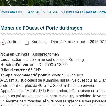
Vous êtes ici：
Accueil
>
Guide
> Monts de l'Ouest et Port
Monts de l'Ouest et Porte du dragon
Justine
Kunming
Dernière mise à jour ：2016-07-
Nom en Chinois :
Xishanlongmen
Localisation :
à 15 km au sud-ouest de Kunming
Horaire d'ouverture :
De 9h00 à 18h00
Billet d'entrée :
65 CNY
Temps recommandé pour la visite :
2 -3 heures
À 15 km au sud-ouest de Kunming, sur la rive ouest du lac Dia
s'étendent sur plus de 40 km, à 2500 m d'altitude environ.
Appelés aussi “Monts de la Belle endormie” en raison de leur
contours présentent distinctement le visage, la poitrine, le ven
un énorme parc forestier réputé pour la splendeur des paysag