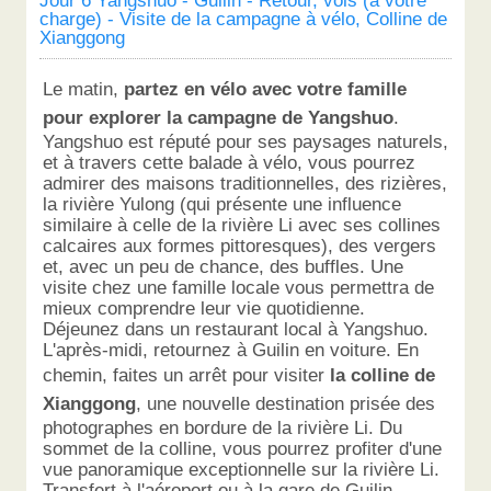
Jour 6 Yangshuo - Guilin - Retour, vols (à votre
charge) - Visite de la campagne à vélo, Colline de
Xianggong
Le matin,
partez en vélo avec votre famille
pour explorer la campagne de Yangshuo
.
Yangshuo est réputé pour ses paysages naturels,
et à travers cette balade à vélo, vous pourrez
admirer des maisons traditionnelles, des rizières,
la rivière Yulong (qui présente une influence
similaire à celle de la rivière Li avec ses collines
calcaires aux formes pittoresques), des vergers
et, avec un peu de chance, des buffles. Une
visite chez une famille locale vous permettra de
mieux comprendre leur vie quotidienne.
Déjeunez dans un restaurant local à Yangshuo.
L'après-midi, retournez à Guilin en voiture. En
chemin, faites un arrêt pour visiter
la colline de
Xianggong
, une nouvelle destination prisée des
photographes en bordure de la rivière Li. Du
sommet de la colline, vous pourrez profiter d'une
vue panoramique exceptionnelle sur la rivière Li.
Transfert à l'aéroport ou à la gare de Guilin.