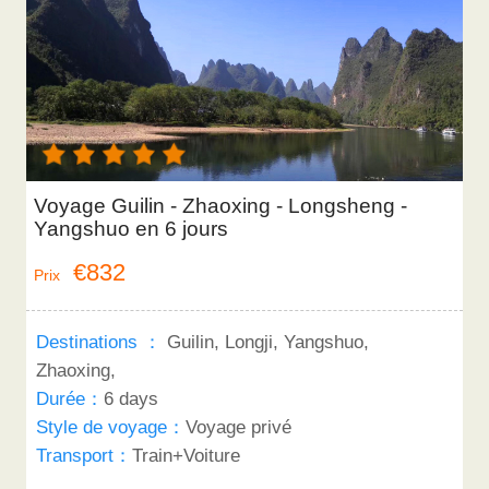
Voyage Guilin - Zhaoxing - Longsheng -
Yangshuo en 6 jours
€832
Prix
Destinations ：
Guilin, Longji, Yangshuo,
Zhaoxing,
Durée：
6 days
Style de voyage：
Voyage privé
Transport：
Train+Voiture