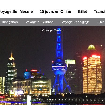
Voyage Sur Mesure
15 jours en Chine
Billet
Transf
 Huangshan
Voyage au Yunnan
Voyage Zhangjiajie
Chin
Voyage Gansu