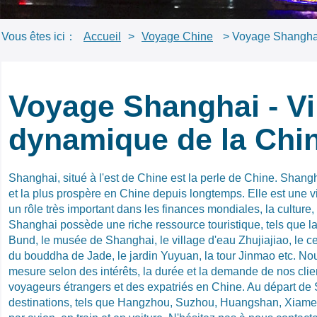
Vous êtes ici：
Accueil
>
Voyage Chine
> Voyage Shangha
Voyage Shanghai - Vi
dynamique de la Chin
Shanghai, situé à l'est de Chine est la perle de Chine. Shang
et la plus prospère en Chine depuis longtemps. Elle est une v
un rôle très important dans les finances mondiales, la culture, 
Shanghai possède une riche ressource touristique, tels que la t
Bund, le musée de Shanghai, le village d'eau Zhujiajiao, le 
du bouddha de Jade, le jardin Yuyuan, la tour Jinmao etc. No
mesure selon des intérêts, la durée et la demande de nos clie
voyageurs étrangers et des expatriés en Chine. Au départ de S
destinations, tels que Hangzhou, Suzhou, Huangshan, Xiamen,