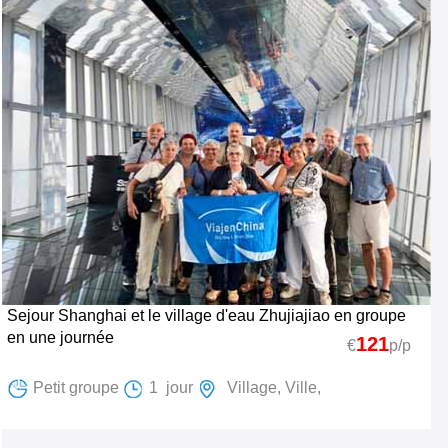
Sejour Shanghai et le village d'eau Zhujiajiao en groupe
en une journée
121
€
p/p
Petit groupe
1 jour
Village, Ville,