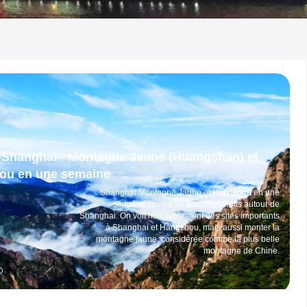
Circuit Shanghai en 4 jours
Découvrir Shanghai en 4 jours avec guide et véhicule
privés. Dans ce circuit les essences de Shanghai, par
exemple la tour de Shanghai, le jardin Yu et son
marché, le temple du bouddha de jade et le village
d'eau de Zhujiajiao sont inclus.