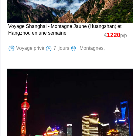
Voyage Shanghai - Montagne Jaune (Huangshan) et
Hangzhou en une semaine
1220
€
p/p
Voyage privé
7 jours
Montagnes,