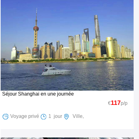
Séjour Shanghai en une journée
117
€
p/p
Voyage privé
1 jour
Ville,