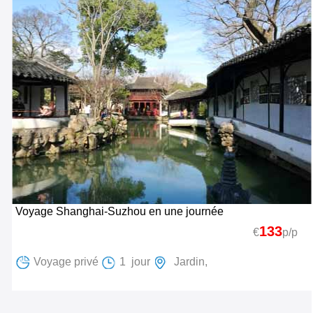
Voyage Shanghai-Suzhou en une journée
133
€
p/p
Voyage privé
1 jour
Jardin,